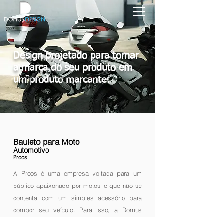
Design projetado para tornar
a marca do seu produto em
um produto marcante.
Bauleto para Moto
Automotivo
Proos
A Proos é uma empresa voltada para um
público apaixonado por motos e que não se
contenta com um simples acessório para
compor seu veículo. Para isso, a Domus