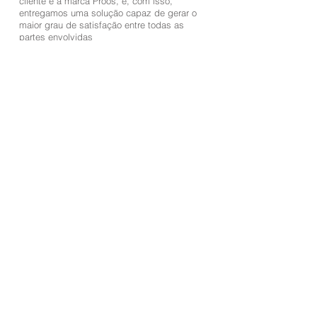
cliente e a marca Proos, e, com isso,
entregamos uma solução capaz de gerar o
maior grau de satisfação entre todas as
partes envolvidas